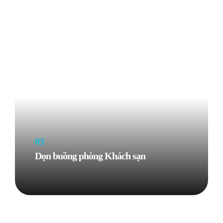
03
Dọn buồng phòng Khách sạn
Know More