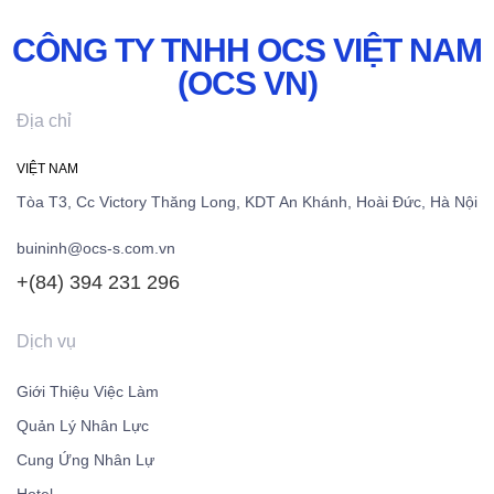
CÔNG TY TNHH OCS VIỆT NAM
(OCS VN)
Địa chỉ
VIỆT NAM
Tòa T3, Cc Victory Thăng Long, KDT An Khánh, Hoài Đức, Hà Nội
buininh@ocs-s.com.vn
+(84)
394 231 296
Know More
Dịch vụ
Giới Thiệu Việc Làm
Quản Lý Nhân Lực
Cung Ứng Nhân Lự
Hotel