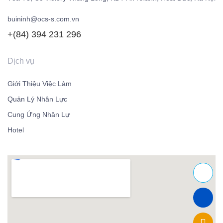
buininh@ocs-s.com.vn
+(84)
394 231 296
Dịch vụ
Giới Thiệu Việc Làm
Quản Lý Nhân Lực
Cung Ứng Nhân Lự
Hotel