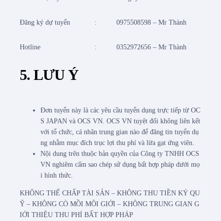
Đăng ký dự tuyển
:
0975508598 – Mr Thành
Hotline
:
0352972656 – Mr Thành
5. LƯU Ý
Đơn tuyển này là các yêu cầu tuyển dụng trực tiếp từ OC
S JAPAN và OCS VN. OCS VN tuyệt đối không liên kết
với tổ chức, cá nhân trung gian nào để đăng tin tuyển dụ
ng nhằm mục đích trục lợi thu phí và lừa gạt ứng viên.
Nội dung trên thuộc bản quyền của Công ty TNHH OCS
VN nghiêm cấm sao chép sử dụng bất hợp pháp dưới mọ
i hình thức.
KHÔNG THẾ CHẤP TÀI SẢN – KHÔNG THU TIỀN KÝ QU
Ỹ – KHÔNG CÒ MỒI MÔI GIỚI – KHÔNG TRUNG GIAN G
IỚI THIỆU THU PHÍ BẤT HỢP PHÁP