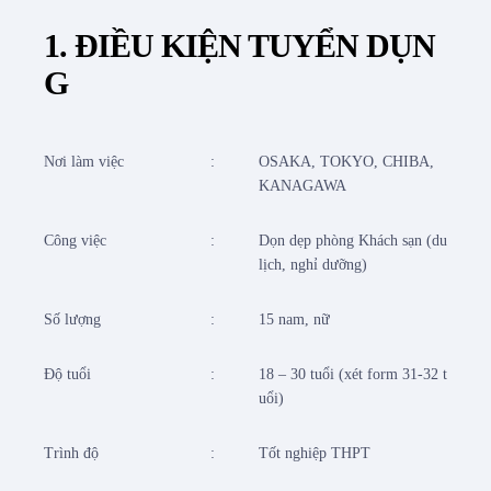
1. ĐIỀU KIỆN TUYỂN DỤN
G
Nơi làm việc
:
OSAKA, TOKYO, CHIBA,
KANAGAWA
Công việc
:
Dọn dẹp phòng Khách sạn (du
lịch, nghỉ dưỡng)
Số lượng
:
15 nam, nữ
Độ tuổi
:
18 – 30 tuổi (xét form 31-32 t
uổi)
Trình độ
:
Tốt nghiệp THPT